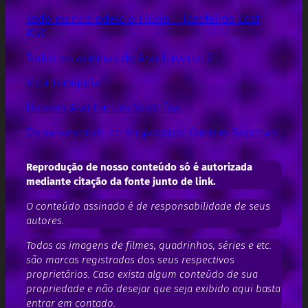
Todo mundo odeia o Flávio – Farofeiros Cast
#081
Todos os aranhas de Aranhaverso 2
Vida tranquila
Homem Aranha: Um Novo Dia
Os vazamentos de Vingadores: Guerras Secretas
Reprodução de nosso conteúdo só é autorizada
mediante citação da fonte junto de link.
O conteúdo assinado é de responsabilidade de seus
autores.
Todas as imagens de filmes, quadrinhos, séries e etc.
são marcas registradas dos seus respectivos
proprietários. Caso exista algum conteúdo de sua
propriedade e não desejar que seja exibido aqui basta
entrar em contado.