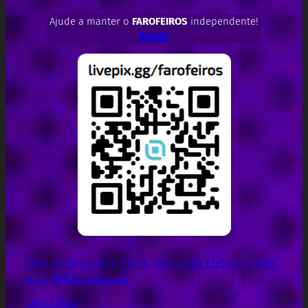
Ajude a manter o
FAROFEIROS
independente!
APOIE!
Path of Exile, Hell Clock, venda da Eletronic Arts
e + | WASD podcast
Hell Clock