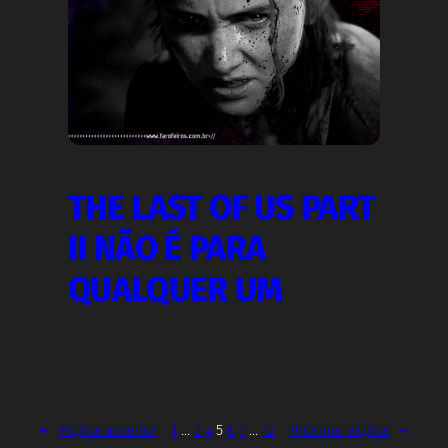
THE LAST OF US PART
II NÃO É PARA
QUALQUER UM
←
Página anterior
1
…
3
4
5
6
7
…
12
Próxima página
→