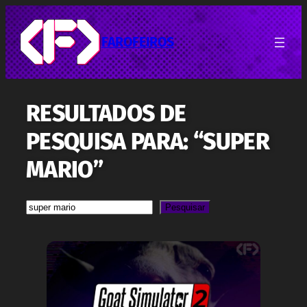
Pular
para
o
FAROFEIROS
conteúdo
RESULTADOS DE
PESQUISA PARA: “SUPER
MARIO”
Pesquisa
Pesquisar