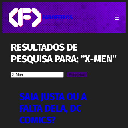
Pular
para
o
FAROFEIROS
conteúdo
RESULTADOS DE
PESQUISA PARA: “X-MEN”
Pesquisa
Pesquisar
SAIA JUSTA OU A
FALTA DELA, DC
COMICS?