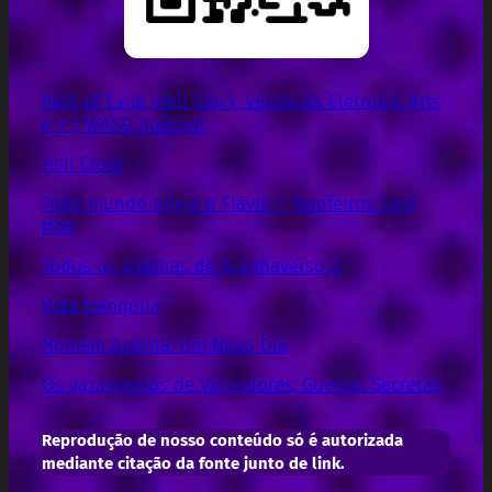
Path of Exile, Hell Clock, venda da Eletronic Arts
e + | WASD podcast
Hell Clock
Todo mundo odeia o Flávio – Farofeiros Cast
#081
Todos os aranhas de Aranhaverso 2
Vida tranquila
Homem Aranha: Um Novo Dia
Os vazamentos de Vingadores: Guerras Secretas
Reprodução de nosso conteúdo só é autorizada
mediante citação da fonte junto de link.