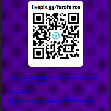
Path of Exile, Hell Clock, venda da Eletronic Arts
e + | WASD podcast
Hell Clock
Todo mundo odeia o Flávio – Farofeiros Cast
#081