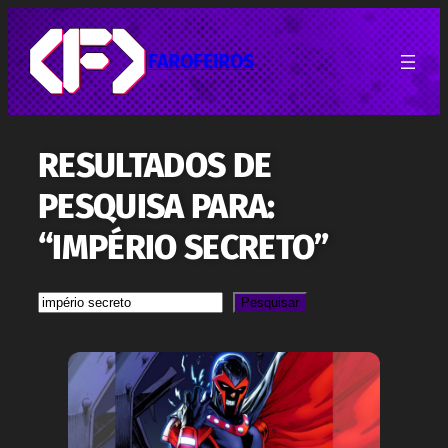
Pular
para
o
FAROFEIROS
conteúdo
RESULTADOS DE
PESQUISA PARA:
“IMPÉRIO SECRETO”
Pesquisa
Pesquisar