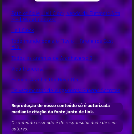
Path of Exile, Hell Clock, venda da Eletronic Arts
e + | WASD podcast
Hell Clock
Todo mundo odeia o Flávio – Farofeiros Cast
#081
Todos os aranhas de Aranhaverso 2
Vida tranquila
Homem Aranha: Um Novo Dia
Os vazamentos de Vingadores: Guerras Secretas
Reprodução de nosso conteúdo só é autorizada
mediante citação da fonte junto de link.
O conteúdo assinado é de responsabilidade de seus
autores.