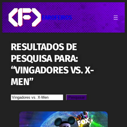
Pular
para
o
FAROFEIROS
conteúdo
RESULTADOS DE
PESQUISA PARA:
“VINGADORES VS. X-
MEN”
Pesquisa
Pesquisar