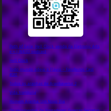
Path of Exile, Hell Clock, venda da Eletronic Arts
e + | WASD podcast
Hell Clock
Todo mundo odeia o Flávio – Farofeiros Cast
#081
Todos os aranhas de Aranhaverso 2
Vida tranquila
Homem Aranha: Um Novo Dia
Os vazamentos de Vingadores: Guerras Secretas